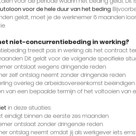
len voor de periode waarin het beding geldt. Dit i
utoloon voor de hele duur van het beding
. Bijvoorb
nden geldt, moet je de werknemer 6 maanden loon
e.
et niet-concurrentiebeding in werking?
tiebeding treedt pas in werking als het contract t
aanden. Dit geldt voor de volgende specifieke situa
knemer ontslaat wegens dringende reden.
er zelf ontslag neemt zonder dringende reden.
onderling overleg de arbeidsovereenkomst beëindigen.
jken van een bepaalde termijn of het voltooien van 
iet
 in deze situaties:
ct eindigt binnen de eerste zes maanden.
knemer ontslaat zonder dringende reden.
er ontslag neemt omdat jij als werkgever iets erns