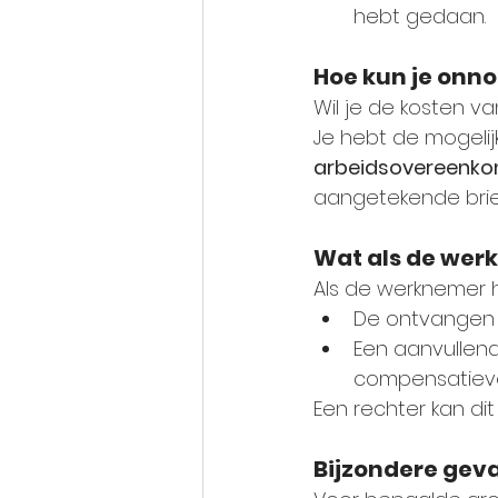
hebt gedaan.
Hoe kun je onn
Wil je de kosten 
Je hebt de mogelij
arbeidsovereenk
aangetekende brief
Wat als de wer
Als de werknemer h
De ontvangen 
Een aanvullend
compensatiev
Een rechter kan d
Bijzondere geva