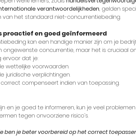
epen werknemers, zoals 
handelsvertegenwoordig
nternationale
verantwoordelijkheden
, gelden speci
n van het standaard niet-concurrentiebeding.
s proactief en goed geïnformeerd
tiebeding kan een handige manier zijn om je bedrijf
ongewenste concurrentie, maar het is cruciaal om
 ervoor dat je:
le wettelijke voorwaarden.
e juridische verplichtingen.
correct compenseert indien van toepassing.
zijn en je goed te informeren, kun je veel problem
hermen tegen onvoorziene risico's.
e ben je beter voorbereid op het correct toepasse