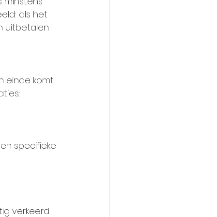
s minstens 
eeld: als het 
 uitbetalen 
en einde komt 
ties:
een specifieke 
tig verkeerd 