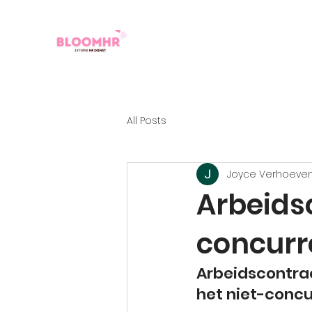
All Posts
Joyce Verhoeve
Arbeids
concurr
Arbeidscontrac
het niet-conc