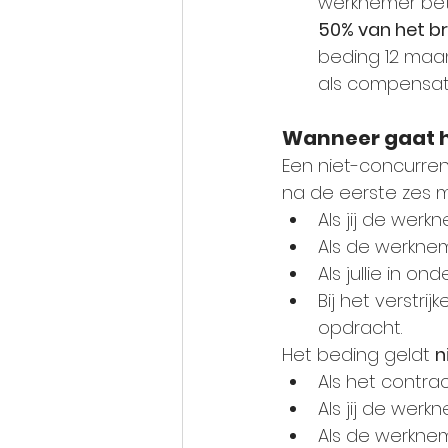
werknemer beta
50% van het br
beding 12 maa
als compensati
Wanneer gaat h
Een niet-concurren
na de eerste zes m
Als jij de wer
Als de werknem
Als jullie in 
Bij het verstri
opdracht.
Het beding geldt 
n
Als het contra
Als jij de wer
Als de werknem