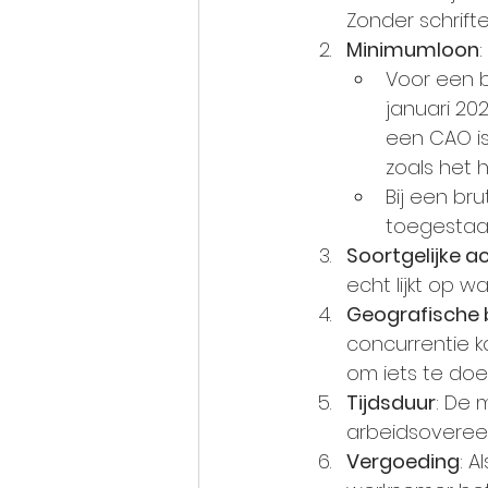
Zonder schrift
Minimumloon
:
Voor een b
januari 20
een CAO is
zoals het 
Bij een br
toegestaan
Soortgelijke ac
echt lijkt op w
Geografische 
concurrentie k
om iets te doen
Tijdsduur
: De 
arbeidsoveree
Vergoeding
: A