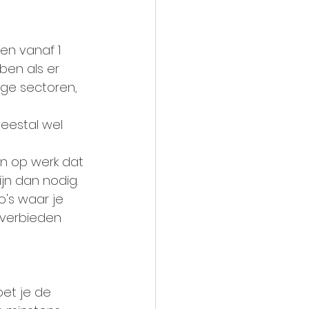
en vanaf 1 
ben als er 
ge sectoren, 
eestal wel 
n op werk dat 
ijn dan nodig.
o's waar je 
 verbieden 
oet je de 