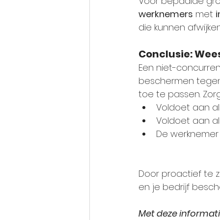
Voor bepaalde gro
werknemers
 met 
i
die kunnen afwijke
Conclusie: Wee
Een niet-concurren
beschermen tegen 
toe te passen. Zorg
Voldoet aan al
Voldoet aan all
De werknemer 
Door proactief te 
en je bedrijf besc
Met deze informati