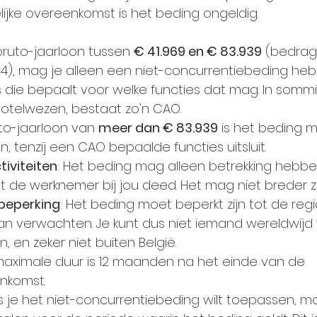
elijke overeenkomst is het beding ongeldig.
ruto-jaarloon tussen 
€ 41.969 en € 83.939
 (bedrag
24), mag je alleen een niet-concurrentiebeding heb
 die bepaalt voor welke functies dat mag. In sommi
hotelwezen, bestaat zo'n CAO.
uto-jaarloon van 
meer dan € 83.939
 is het beding m
, tenzij een CAO bepaalde functies uitsluit.
tiviteiten
: Het beding mag alleen betrekking hebbe
at de werknemer bij jou deed. Het mag niet breder z
beperking
: Het beding moet beperkt zijn tot de regi
an verwachten. Je kunt dus niet iemand wereldwijd
, en zeker niet buiten België.
maximale duur is 12 maanden na het einde van de 
nkomst.
ls je het niet-concurrentiebeding wilt toepassen, m