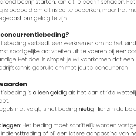
erend bedrijf starten, kan dit je bedrijf schaden. Het
 is bedoeld om dit risico te beperken, maar het m
gepast om geldig te zijn.
t-concurrentiebeding?
tiebeding verbiedt een werknemer om na het einde
t soortgelijke activiteiten uit te voeren bij een c
standige. Het doel is simpel: je wil voorkomen dat een
rijfskennis gebruikt om met jou te concurreren.
rwaarden
tiebeding is 
alleen geldig
 als het aan strikte wetteli
oet:
egels niet volgt, is het beding 
nietig
. Hier zijn de bel
stleggen
: Het beding moet schriftelijk worden vastgel
 indiensttreding of bij een latere aanpassing van he