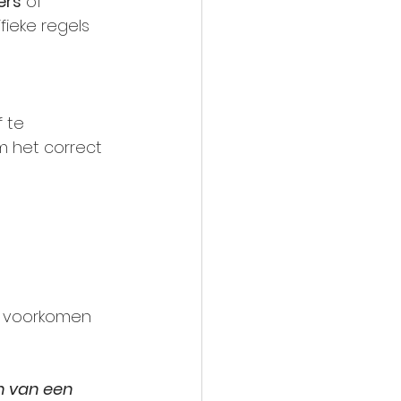
ers
 of 
fieke regels 
 te 
 het correct 
en voorkomen 
n van een 