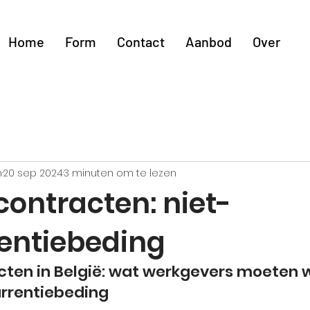
Home
Form
Contact
Aanbod
Over
n
20 sep 2024
3 minuten om te lezen
contracten: niet-
entiebeding
ten in België: wat werkgevers moeten 
urrentiebeding