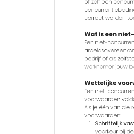
of zelf een concurr
concurrentiebeding
correct worden toe
Wat is een nie
Een niet-concurren
arbeidsovereenkoms
bedrijf of als zelf
werknemer jouw bed
Wettelijke voo
Een niet-concurren
voorwaarden vold
Als je één van die r
voorwaarden:
Schriftelijk va
voorkeur bij de