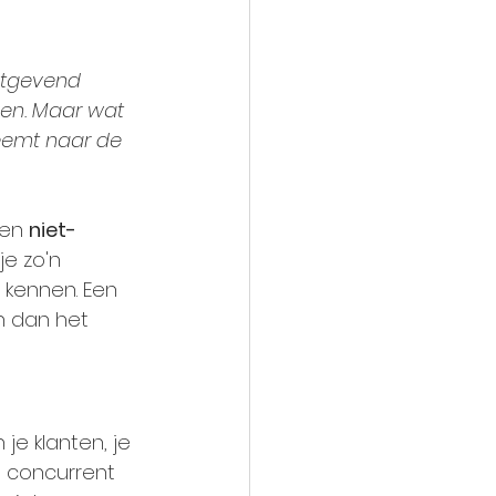
stgevend 
ven. Maar wat 
eemt naar de 
en 
niet-
e zo'n 
 kennen. Een 
n dan het 
je klanten, je 
n concurrent 