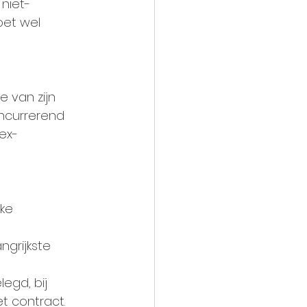
 niet-
oet wel 
 van zijn 
oncurrerend 
 ex-
jke 
angrijkste 
egd, bij 
t contract. 