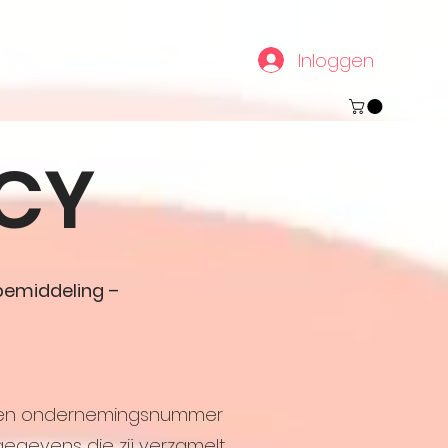
Inloggen
ICY
bemiddeling –
23, en ondernemingsnummer
gegevens die zij verzamelt,