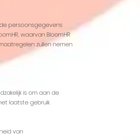
at de persoonsgegevens
oom.HR, waarvan Bloom.HR
 maatregelen zullen nemen
akelijk is om aan de
et laatste gebruik.
rheid van