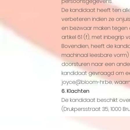
persoonsgegevens.
De kandidaat heeft ten all
verbeteren indien ze onjuis
en bezwaar maken tegen 
artikel 6.1 (f), met inbegrip
Bovendien, heeft de kandi
machinaal leesbare vorm) 
doorsturen naar een ande
kandidaat gevraagd om ee
joyce@bloom-hr.be
, waar
6. Klachten
De kandidaat beschikt ove
(Drukpersstraat 35, 1000 Br