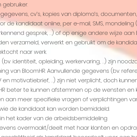
 gebruiker.
sgegevens, cv’s, kopies van diploma’s, documenten, 
or de kandidaat online, per e-mail, SMS, mondeling 
erkennend gesprek, …) of op enige andere wijze aan
n verzameld, verwerkt en gebruikt om de kandida
ektocht naar werk.
v. identiteit, opleiding, werkervaring, …) zijn noodz
ing van Bloom.HR. Aanvullende gegevens (bv. refere
en motivatiebrief, …) zijn niet verplicht, doch kunne
.HR beter te kunnen afstemmen op de wensten en k
en aan meer specifieke vragen of verplichtingen va
 wie de kandidaat kan worden bemiddeld.
, in het kader van de arbeidsbemiddeling
gevens overmaakt/deelt met haar klanten en opdra