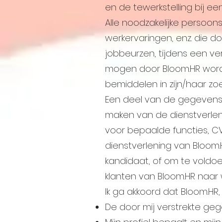
en de tewerkstelling bij een
Alle noodzakelijke persoon
werkervaringen, enz. die do
jobbeurzen, tijdens een v
mogen door Bloom.HR worde
bemiddelen in zijn/haar zo
Een deel van de gegevens (b
maken van de dienstverlen
voor bepaalde functies, CV 
dienstverlening van Bloom
kandidaat, of om te voldo
klanten van Bloom.HR naar
Ik ga akkoord dat Bloom.HR
De door mij verstrekte ge