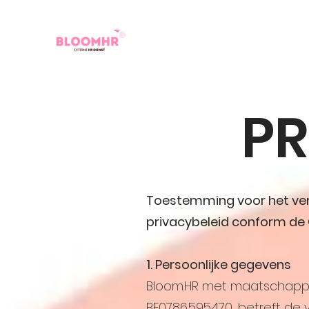
PR
Toestemming voor het ver
privacybeleid conform d
1. Persoonlijke gegevens
Bloom.HR met maatschappeli
BE0786.595.470, betreft de