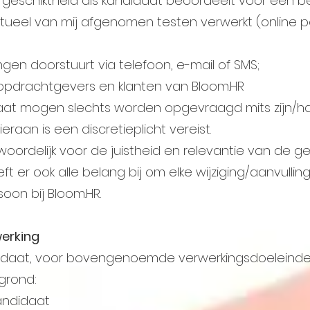
jn geschiktheid als kandidaat beoordeelt voor een b
ueel van mij afgenomen testen verwerkt (online pe
en doorstuurt via telefoon, e-mail of SMS;
ij opdrachtgevers en klanten van Bloom.HR
at mogen slechts worden opgevraagd mits zijn/haar
eraan is een discretieplicht vereist.
woordelijk voor de juistheid en relevantie van de ge
heeft er ook alle belang bij om elke wijziging/aanvulli
on bij Bloom.HR.
werking
daat, voor bovengenoemde verwerkingsdoeleinde
grond:
andidaat