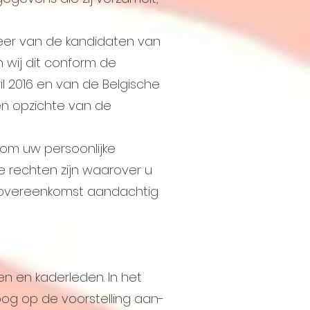
feer van de kandidaten van
 wij dit conform de
 2016 en van de Belgische
en opzichte van de
om uw persoonlijke
e rechten zijn waarover u
e overeenkomst aandachtig
en en kaderleden. In het
og op de voorstelling aan-