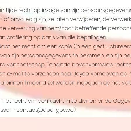
en tijde recht op inzage van zijn persoonsgegevens
t of onvolledig zijn, ze laten verwijderen, de verwe
de verwerking van hem/haar betreffende persoon
 van profilering op basis van die bepalingen.
daat het recht om een kopie (in een gestructuree
van zijn persoonsgegevens te bekomen, en zijn p
re vennootschap. Teneinde bovenvermelde rechten
n e-mail te verzenden naar Joyce Verhoeven op h
na binnen 1 maand zal worden ingegaan op het verz
r het recht om een klacht in te dienen bij de Gege
ussel –
contact@apd-gba.be
).