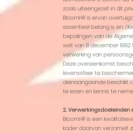
zoals uiteengezet in dit pri
Bloom.HR is ervan overtui
essentieel belang is en, 
bepalingen van de Algeme
wet van 8 december 1992 t
verwerking van persoonsg
Deze overeenkomst beschr
levenssfeer te beschermen 
dienaangaande beschikt al
te lezen en kennis te neme
2. Verwerkingsdoeleinden
Bloom.HR is een kwalitatie
kader daarvan verzamelt z