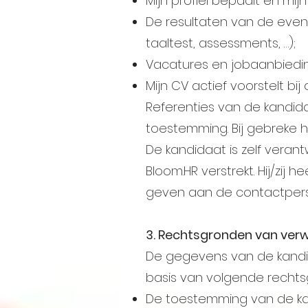
Mijn profiel bepaalt en mi
De resultaten van de event
taaltest, assessments, …);
Vacatures en jobaanbieding
Mijn CV actief voorstelt b
Referenties van de kandida
toestemming. Bij gebreke hi
De kandidaat is zelf verant
Bloom.HR verstrekt. Hij/zij 
geven aan de contactperso
3. Rechtsgronden van ver
De gegevens van de kandi
basis van volgende rechts
De toestemming van de k