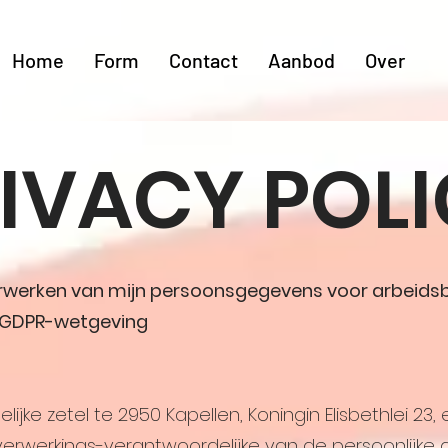
Home
Form
Contact
Aanbod
Over
IVACY POL
werken van mijn persoonsgegevens voor arbeids
e GDPR-wetgeving
jke zetel te 2950 Kapellen, Koningin Elisbethlei 
 verwerkings-verantwoordelijke van de persoonlijke 